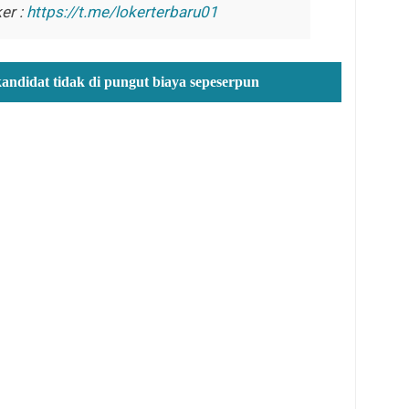
er :
https://t.me/lokerterbaru01
kandidat tidak di pungut biaya sepeserpun