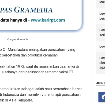
Mus
Low
Les
Low
Ter
Kompas Gramedia
Low
p Of Manufacture merupakan perusahaan yang
uk percetakan dan produksi kemasan
Low
Ele
jak tahun 1972, saat itu menjalankan usahanya di
202
tu usahanya dari perusahaan ternama yakni PT
JOIN 
 membuktikan sebagai salah satu perusahaan besar
i Indonesia dan memiliki visi menajdi perusahaan
ik di Asia Tenggara.