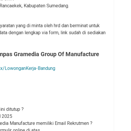
 Rancaekek, Kabupaten Sumedang.
aratan yang di minta oleh hrd dan berminat untuk
data dengan lengkap via form, link sudah di sediakan
mpas Gramedia Group Of Manufacture
.cx/LowonganKerja-Bandung
ni ditutup ?
l 2025
dia Manufacture memiliki Email Rekrutmen ?
rmulir online di atas