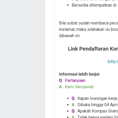
Bersedia ditempatkan di
Bila sobat sudah membaca persy
melamar, maka silahakan isi bio
dibawah ini
Link Pendaftaran Ko
bitly
Informasi lebih lanjut
Q
: Pertanyaan
A
: Kami Menjawab
Q
: Kapan lowongan kerja i
A
: Dibuka hingga 04 Apri
Q
: Apakah Kompas Grame
A
: Tidak hanya melalui fo