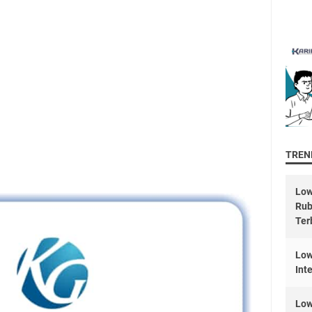
TREND
Low
Rub
Ter
Low
Int
Low