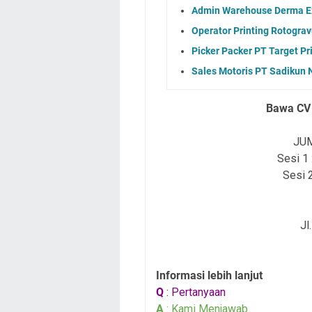
Admin Warehouse Derma Ex
Operator Printing Rotogra
Picker Packer PT Target Pr
Sales Motoris PT Sadikun 
Bawa CV 
JUM
Sesi 1 
Sesi 2
Jl
Informasi lebih lanjut
Q
: Pertanyaan
A
: Kami Menjawab