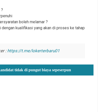
 ?
rpenuhi
persyaratan boleh melamar ?
 dengan kualifikasi yang akan di proses ke tahap
er :
https://t.me/lokerterbaru01
kandidat tidak di pungut biaya sepeserpun