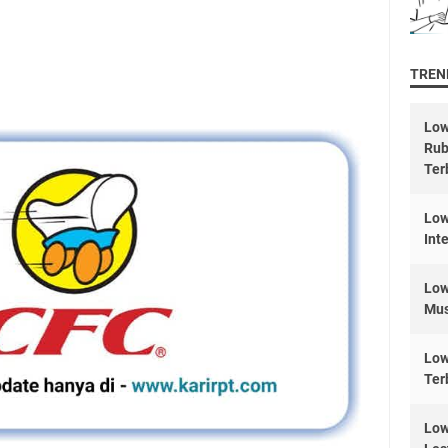
TREND
Low
Rub
Ter
Low
Int
Low
Mus
Low
Ter
Low