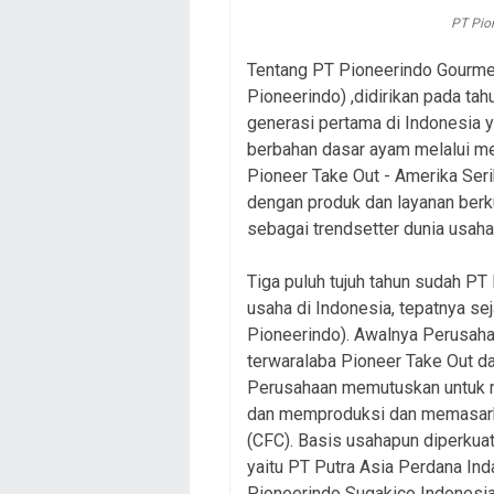
PT Pio
Tentang PT Pioneerindo Gourmet 
Pioneerindo) ,didirikan pada ta
generasi pertama di Indonesia 
berbahan dasar ayam melalui me
Pioneer Take Out - Amerika Seri
dengan produk dan layanan berku
sebagai trendsetter dunia usaha
Tiga puluh tujuh tahun sudah PT
usaha di Indonesia, tepatnya se
Pioneerindo). Awalnya Perusaha
terwaralaba Pioneer Take Out da
Perusahaan memutuskan untuk me
dan memproduksi dan memasarkan
(CFC). Basis usahapun diperkua
yaitu PT Putra Asia Perdana In
Pioneerindo Sugakico Indonesia