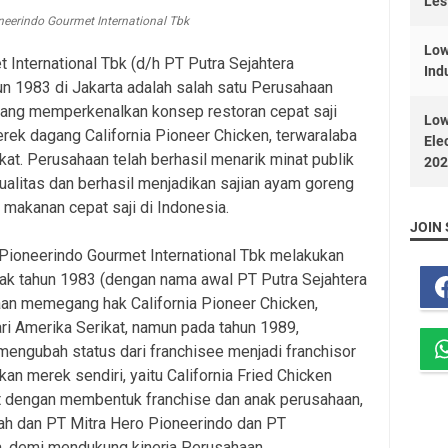
Les
neerindo Gourmet International Tbk
Low
International Tbk (d/h PT Putra Sejahtera
Ind
hun 1983 di Jakarta adalah salah satu Perusahaan
yang memperkenalkan konsep restoran cepat saji
Low
rek dagang California Pioneer Chicken, terwaralaba
Ele
kat. Perusahaan telah berhasil menarik minat publik
202
alitas dan berhasil menjadikan sajian ayam goreng
 makanan cepat saji di Indonesia.
JOIN 
 Pioneerindo Gourmet International Tbk melakukan
jak tahun 1983 (dengan nama awal PT Putra Sejahtera
an memegang hak California Pioneer Chicken,
ri Amerika Serikat, namun pada tahun 1989,
ngubah status dari franchisee menjadi franchisor
 merek sendiri, yaitu California Fried Chicken
t dengan membentuk franchise dan anak perusahaan,
dah dan PT Mitra Hero Pioneerindo dan PT
, demi mendukung kinerja Perusahaan.