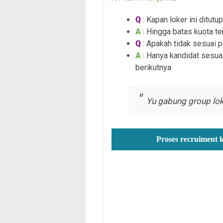
Q
: Kapan loker ini ditutup
A
: Hingga batas kuota te
Q
: Apakah tidak sesuai 
A
: Hanya kandidat sesuai
berikutnya
Yu gabung group lok
Proses recruiment 