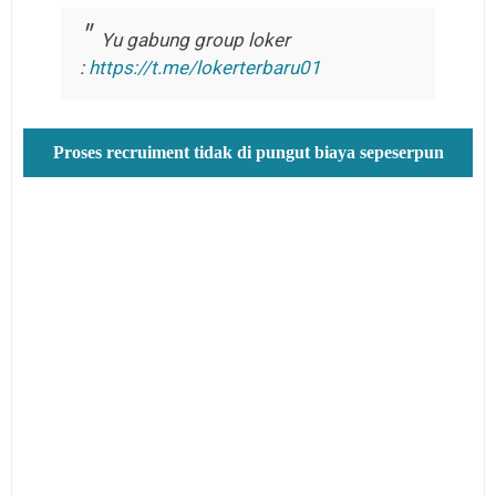
Yu gabung group loker
:
https://t.me/lokerterbaru01
Proses recruiment tidak di pungut biaya sepeserpun