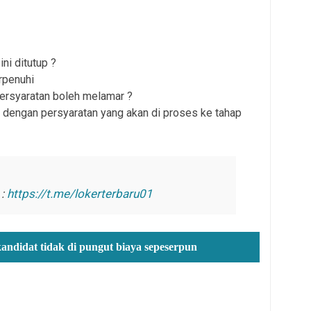
ni ditutup ?
rpenuhi
persyaratan boleh melamar ?
 dengan persyaratan yang akan di proses ke tahap
 :
https://t.me/lokerterbaru01
kandidat tidak di pungut biaya sepeserpun