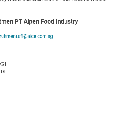
utmen
PT Alpen Food Industry
ruitment.afi@aice.com.sg
KSI
PDF
y