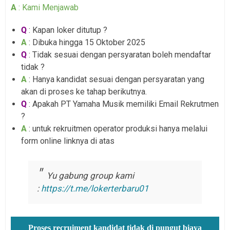
A
: Kami Menjawab
Q
: Kapan loker ditutup ?
A
: Dibuka hingga 15 Oktober 2025
Q
: Tidak sesuai dengan persyaratan boleh mendaftar
tidak ?
A
: Hanya kandidat sesuai dengan persyaratan yang
akan di proses ke tahap berikutnya.
Q
: Apakah PT Yamaha Musik memiliki Email Rekrutmen
?
A
: untuk rekruitmen operator produksi hanya melalui
form online linknya di atas
Yu gabung group kami
:
https://t.me/lokerterbaru01
Proses recruiment kandidat tidak di pungut biaya