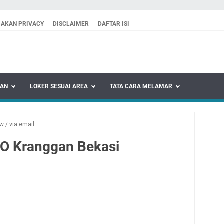
JAKAN PRIVACY
DISCLAIMER
DAFTAR ISI
KAN
LOKER SESUAI AREA
TATA CARA MELAMAR
ew
/
via email
SO Kranggan Bekasi