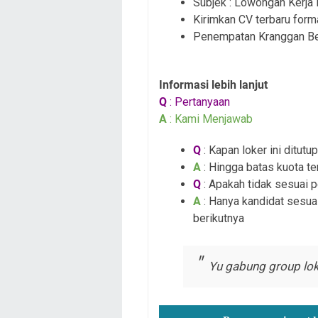
Subjek : Lowongan Kerja 
Kirimkan CV terbaru for
Penempatan Kranggan B
Informasi lebih lanjut
Q
: Pertanyaan
A
: Kami Menjawab
Q
: Kapan loker ini ditutup
A
: Hingga batas kuota te
Q
: Apakah tidak sesuai 
A
: Hanya kandidat sesuai
berikutnya
Yu gabung group lok