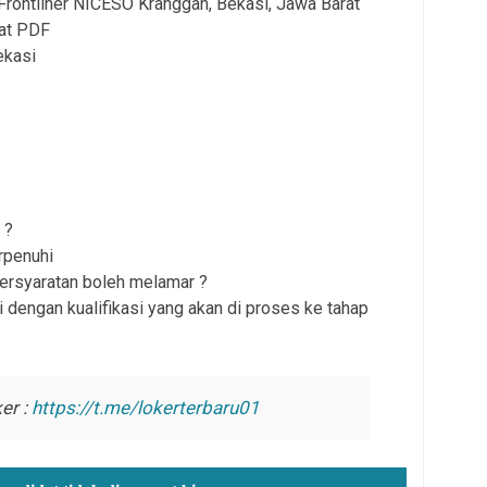
Frontliner NICESO Kranggan, Bekasi, Jawa Barat
mat PDF
ekasi
 ?
rpenuhi
persyaratan boleh melamar ?
 dengan kualifikasi yang akan di proses ke tahap
er :
https://t.me/lokerterbaru01