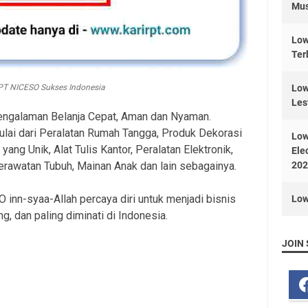
Mus
Low
Ter
PT NICESO Sukses Indonesia
Low
Les
ngalaman Belanja Cepat, Aman dan Nyaman.
lai dari Peralatan Rumah Tangga, Produk Dekorasi
Low
ang Unik, Alat Tulis Kantor, Peralatan Elektronik,
Ele
rawatan Tubuh, Mainan Anak dan lain sebagainya.
202
 inn-syaa-Allah percaya diri untuk menjadi bisnis
Low
, dan paling diminati di Indonesia.
JOIN 