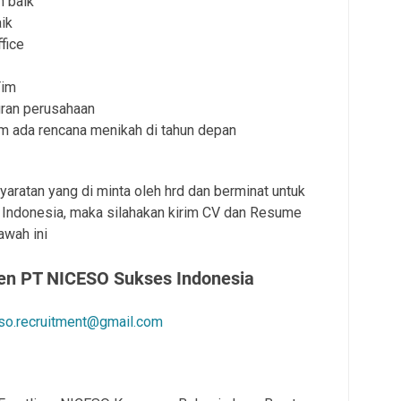
 baik
ik
fice
Tim
uran perusahaan
m ada rencana menikah di tahun depan
aratan yang di minta oleh hrd dan berminat untuk
ndonesia, maka silahakan kirim CV dan Resume
awah ini
en PT NICESO Sukses Indonesia
so.recruitment@gmail.com