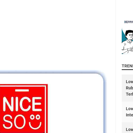
TREND
Low
Rub
Ter
Low
Int
Low