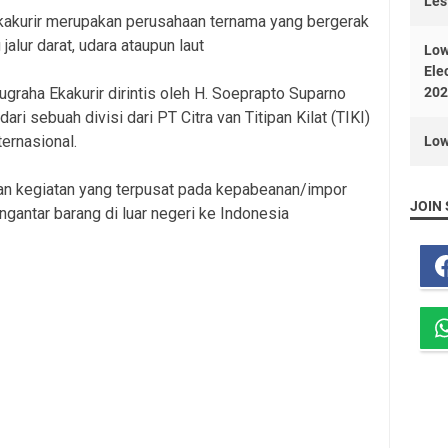
Les
Ekakurir merupakan perusahaan ternama yang bergerak
jalur darat, udara ataupun laut
Low
Ele
ugraha Ekakurir dirintis oleh H. Soeprapto Suparno
202
ari sebuah divisi dari PT Citra van Titipan Kilat (TIKI)
ternasional.
Low
an kegiatan yang terpusat pada kepabeanan/impor
JOIN 
antar barang di luar negeri ke Indonesia