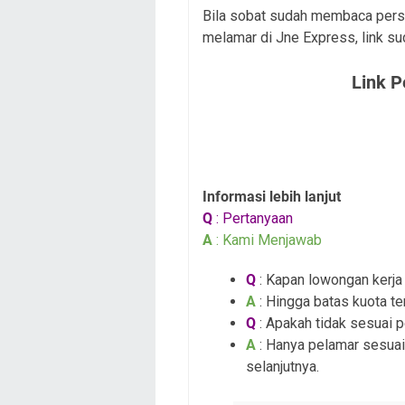
Bila sobat sudah membaca persy
melamar di Jne Express, link su
Link 
Informasi lebih lanjut
Q
: Pertanyaan
A
: Kami Menjawab
Q
: Kapan lowongan kerja i
A
: Hingga batas kuota te
Q
: Apakah tidak sesuai 
A
: Hanya pelamar sesuai
selanjutnya.