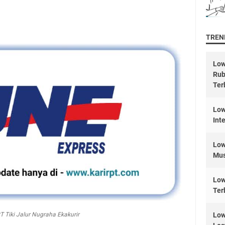
TREND
Low
Rub
Ter
Low
Int
Low
Mus
Low
Ter
T Tiki Jalur Nugraha Ekakurir
Low