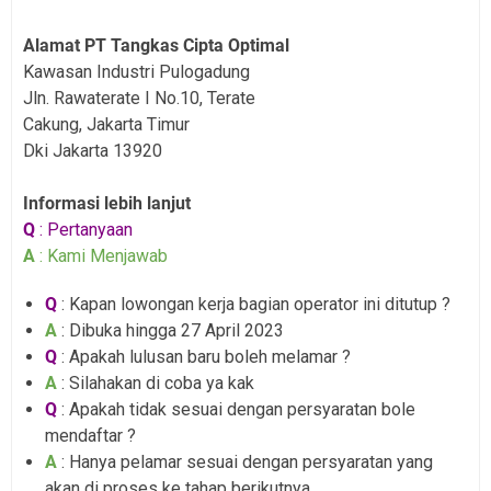
Alamat PT Tangkas Cipta Optimal
Kawasan Industri Pulogadung
Jln. Rawaterate I No.10, Terate
Cakung, Jakarta Timur
Dki Jakarta 13920
Informasi lebih lanjut
Q
: Pertanyaan
A
: Kami Menjawab
Q
: Kapan lowongan kerja bagian operator ini ditutup ?
A
: Dibuka hingga 27 April 2023
Q
: Apakah lulusan baru boleh melamar ?
A
: Silahakan di coba ya kak
Q
: Apakah tidak sesuai dengan persyaratan bole
mendaftar ?
A
: Hanya pelamar sesuai dengan persyaratan yang
akan di proses ke tahap berikutnya.