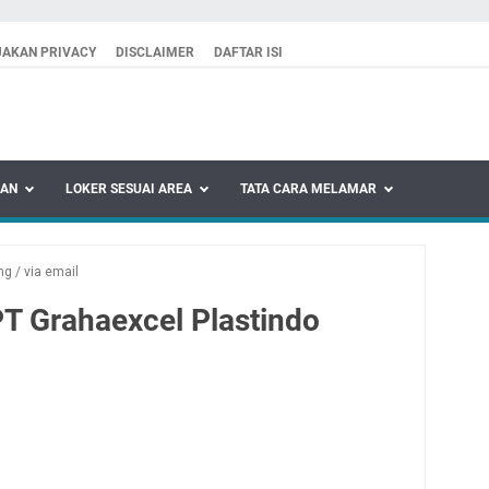
JAKAN PRIVACY
DISCLAIMER
DAFTAR ISI
KAN
LOKER SESUAI AREA
TATA CARA MELAMAR
ng
/
via email
T Grahaexcel Plastindo