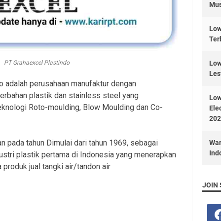
Mus
Low
Ter
PT Grahaexcel Plastindo
Low
Les
o adalah perusahaan manufaktur dengan
bahan plastik dan stainless steel yang
Low
eknologi Roto-moulding, Blow Moulding dan Co-
Ele
202
an pada tahun Dimulai dari tahun 1969, sebagai
War
Ind
ustri plastik pertama di Indonesia yang menerapkan
produk jual tangki air/tandon air
JOIN 