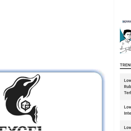
TREND
Low
Rub
Ter
Low
Int
Low