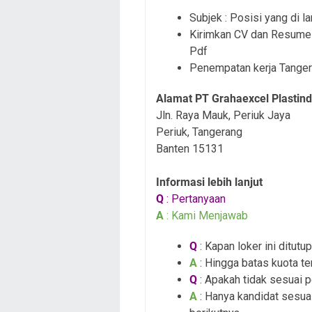
Subjek : Posisi yang di 
Kirimkan CV dan Resume 
Pdf
Penempatan kerja Tanger
Alamat PT Grahaexcel Plastin
Jln. Raya Mauk, Periuk Jaya
Periuk, Tangerang
Banten 15131
Informasi lebih lanjut
Q
: Pertanyaan
A
: Kami Menjawab
Q
: Kapan loker ini ditutup
A
: Hingga batas kuota te
Q
: Apakah tidak sesuai 
A
: Hanya kandidat sesua