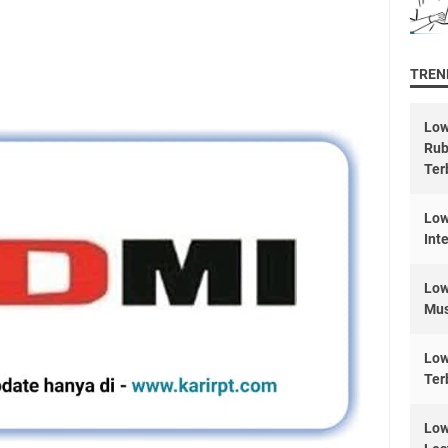
TREND
Low
Rub
Ter
Low
Int
Low
Mus
Low
Ter
Low