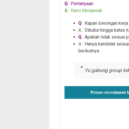
Q
: Pertanyaan
A
: Kami Menjawab
Q
: Kapan lowongan kerja i
A
: Dibuka hingga batas k
Q
: Apakah tidak sesuai 
A
: Hanya kandidat sesuai
berikutnya.
Yu gabung group lok
Proses recruiment 