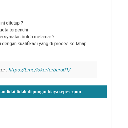
ni ditutup ?
uota terpenuhi
persyaratan boleh melamar ?
 dengan kualifikasi yang di proses ke tahap
er :
https://t.me/lokerterbaru01/
kandidat tidak di pungut biaya sepeserpun