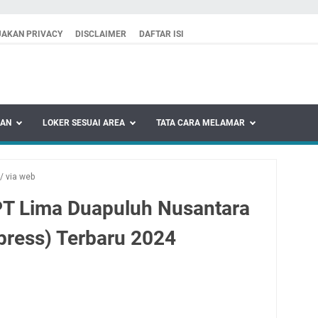
JAKAN PRIVACY
DISCLAIMER
DAFTAR ISI
KAN
LOKER SESUAI AREA
TATA CARA MELAMAR
/
via web
PT Lima Duapuluh Nusantara
press) Terbaru 2024