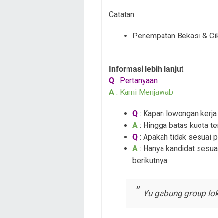
Catatan
Penempatan Bekasi & Ci
Informasi lebih lanjut
Q
: Pertanyaan
A
: Kami Menjawab
Q
: Kapan lowongan kerja i
A
: Hingga batas kuota te
Q
: Apakah tidak sesuai 
A
: Hanya kandidat sesuai
berikutnya.
Yu gabung group lok