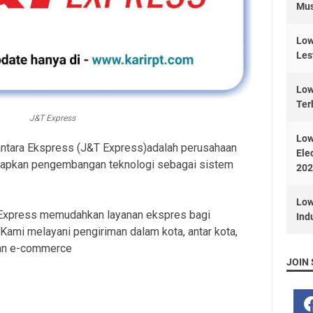
Mus
Low
Les
Low
Ter
J&T Express
Low
ntara Ekspress (J&T Express)adalah perusahaan
Ele
rapkan pengembangan teknologi sebagai sistem
202
Low
T Express memudahkan layanan ekspres bagi
Ind
 Kami melayani pengiriman dalam kota, antar kota,
ggan e-commerce
JOIN 