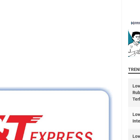
TREND
Low
Rub
Ter
Low
Int
Low