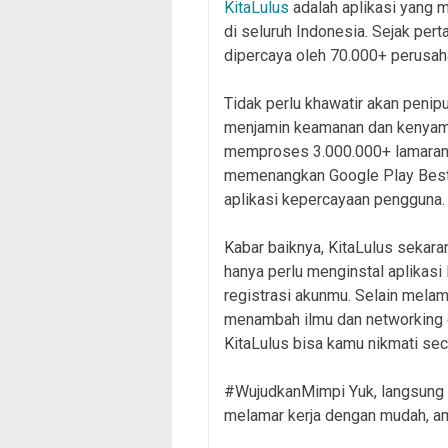
KitaLulus
adalah aplikasi yang 
di seluruh Indonesia. Sejak pert
dipercaya oleh 70.000+ perusah
Tidak perlu khawatir akan penip
menjamin keamanan dan kenyama
memproses 3.000.000+ lamaran d
memenangkan Google Play Best A
aplikasi kepercayaan pengguna.
Kabar baiknya, KitaLulus sekara
hanya perlu menginstal aplikasi
registrasi akunmu. Selain melama
menambah ilmu dan networking 
KitaLulus bisa kamu nikmati seca
#WujudkanMimpi Yuk, langsung i
melamar kerja dengan mudah, am