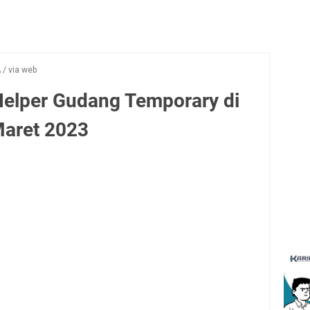
A
/
via web
elper Gudang Temporary di
Maret 2023