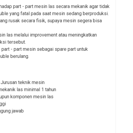
adap part - part mesin las secara mekanik agar tidak
ouble yang fatal pada saat mesin sedang berproduksi.
ng rusak secara fisik, supaya mesin segera bisa
in las melalui improvement atau meningkatkan
ksi tersebut.
art - part mesin sebagai spare part untuk
ouble berulang.
Jurusan teknik mesin
ekanik las minimal 1 tahun
upun komponen mesin las
nggi
nggung jawab