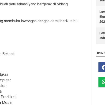
Ter
buah perusahaan yang bergerak di bidang
Low
Ele
ang membuka lowongan dengan detail berikut ini :
202
Low
Ind
JOIN 
n Bekasi
duksi
mputer
uksi
a
 Produksi
ja Mesin