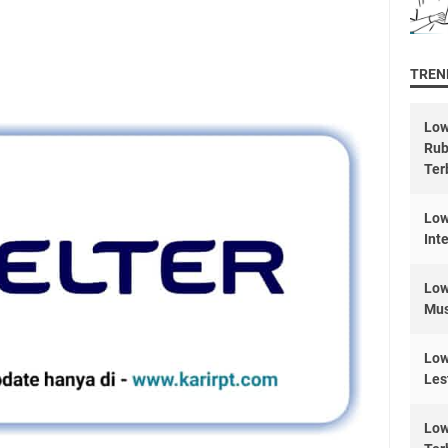
TREND
Low
Rub
Ter
Low
Int
Low
Mus
Low
Les
Low