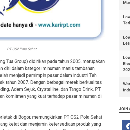
Mus
Low
Ter
Low
Les
PT CS2 Pola Sehat
Low
ng Tua Group) didirikan pada tahun 2005, merupakan
Ele
 diri dalam kategori minuman manis tambahan.
202
telah menjadi pemimpin pasar dalam industri Teh
k tahun 2007. Dengan berbagai merek berkualitas
War
udding, Adem Sejuk, Crystalline, dan Tango Drink, PT
Ind
an komitmen yang kuat terhadap pasar minuman di
JOIN 
terletak di Bogor, memungkinkan PT CS2 Pola Sehat
 yang ketat dan menjamin ketersediaan produk yang