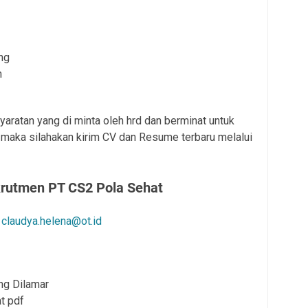
ng
m
aratan yang di minta oleh hrd dan berminat untuk
maka silahakan kirim CV dan Resume terbaru melalui
krutmen PT CS2 Pola Sehat
claudya.helena@ot.id
ng Dilamar
t pdf