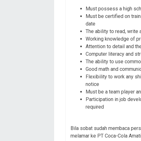
Must possess a high sch
Must be certified on train
date
The ability to read, writ
Working knowledge of pr
Attention to detail and th
Computer literacy and st
The ability to use commo
Good math and communica
Flexibility to work any shi
notice
Must be a team player an
Participation in job deve
required
Bila sobat sudah membaca persy
melamar ke PT Coca-Cola Amatil