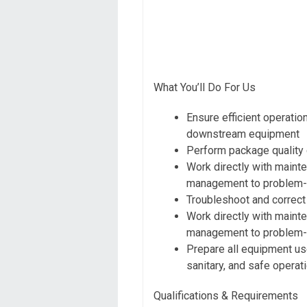
What You’ll Do For Us
Ensure efficient operatio
downstream equipment
Perform package quality 
Work directly with maint
management to problem-s
Troubleshoot and correct
Work directly with maint
management to problem-s
Prepare all equipment us
sanitary, and safe operat
Qualifications & Requirements