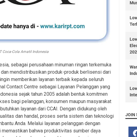
Mus
Low
Ter
Low
Ele
T Coca-Cola Amatil Indonesia
202
esia, sebagai perusahaan minuman ringan terkemuka
War
dan mendistribusikan produk-produk berlisensi dari
Ind
ingin memberikan layanan terbaik kepada seluruh
nal Contact Centre sebagai Layanan Pelanggan yang
Low
Indonesia sejak tahun 2005 adalah bentuk komitmen
Int
kses bagi pelanggan, konsumen maupun masyarakat
mbutuhkan layanan dari CCAI. Dengan didukung oleh
JOIN 
alitas dan handal, proses serta sistem dan teknologi
embantu Anda. Melalui layanan pelanggan dengan
ami memastikan bahwa produktivitas sumber daya