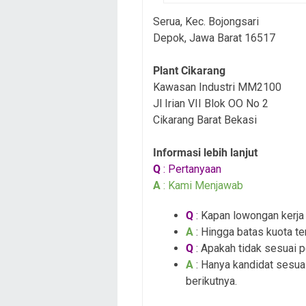
Serua, Kec. Bojongsari
Depok, Jawa Barat 16517
Plant Cikarang
Kawasan Industri MM2100
Jl Irian VII Blok OO No 2
Cikarang Barat Bekasi
Informasi lebih lanjut
Q
: Pertanyaan
A
: Kami Menjawab
Q
: Kapan lowongan kerja i
A
: Hingga batas kuota te
Q
: Apakah tidak sesuai 
A
: Hanya kandidat sesuai
berikutnya.