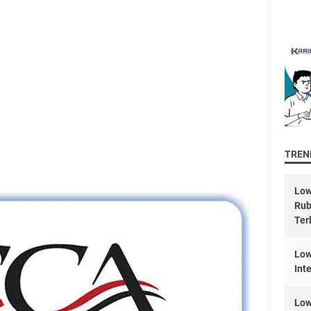
TREND
Low
Rub
Ter
Low
Int
Low