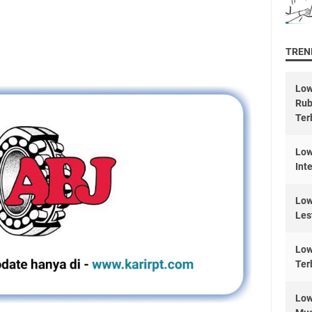
TREND
Low
Rub
Ter
Low
Int
Low
Les
Low
Ter
Low