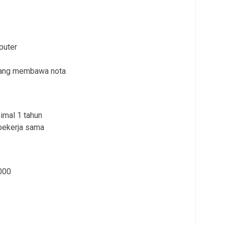
puter
yang membawa nota
imal 1 tahun
 bekerja sama
000