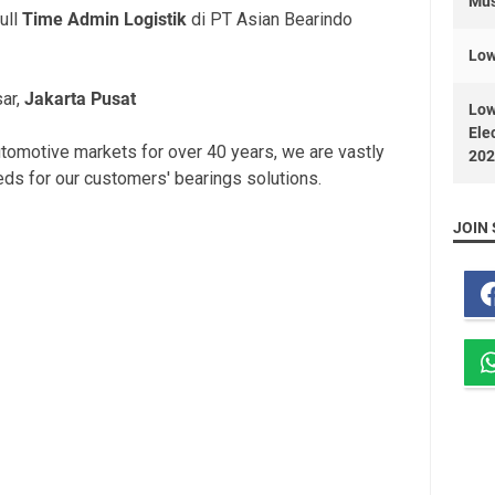
Mus
ull
Time Admin Logistik
di PT Asian Bearindo
Low
sar,
Jakarta Pusat
Low
Ele
utomotive markets for over 40 years, we are vastly
202
eds for our customers' bearings solutions.
JOIN 