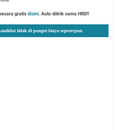
secara gratis
disini
. Auto dilirik sama HRD!!
kandidat tidak di pungut biaya sepeserpun