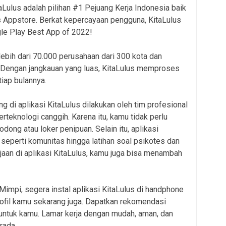
 KitaLulus adalah pilihan #1 Pejuang Kerja Indonesia baik
 Appstore. Berkat kepercayaan pengguna, KitaLulus
le Play Best App of 2022!
ebih dari 70.000 perusahaan dari 300 kota dan
. Dengan jangkauan yang luas, KitaLulus memproses
tiap bulannya.
g di aplikasi KitaLulus dilakukan oleh tim profesional
rteknologi canggih. Karena itu, kamu tidak perlu
ong atau loker penipuan. Selain itu, aplikasi
n, seperti komunitas hingga latihan soal psikotes dan
jaan di aplikasi KitaLulus, kamu juga bisa menambah
impi, segera instal aplikasi KitaLulus di handphone
rofil kamu sekarang juga. Dapatkan rekomendasi
untuk kamu. Lamar kerja dengan mudah, aman, dan
rada.