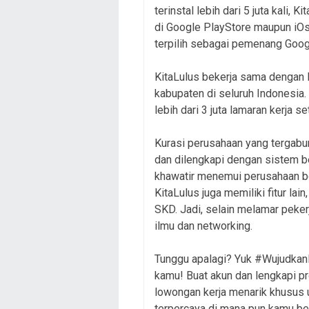
terinstal lebih dari 5 juta kali,
di Google PlayStore maupun iOs
terpilih sebagai pemenang Goog
KitaLulus bekerja sama dengan l
kabupaten di seluruh Indonesia
lebih dari 3 juta lamaran kerja se
Kurasi perusahaan yang tergabun
dan dilengkapi dengan sistem be
khawatir menemui perusahaan bod
KitaLulus juga memiliki fitur lai
SKD. Jadi, selain melamar peker
ilmu dan networking.
Tunggu apalagi? Yuk #WujudkanM
kamu! Buat akun dan lengkapi p
lowongan kerja menarik khusus 
terpercaya di mana pun kamu be