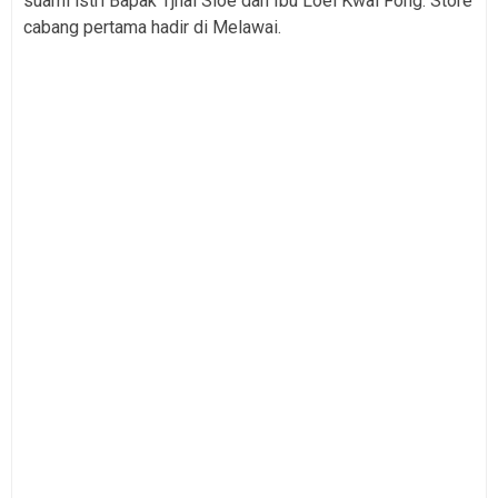
suami istri Bapak Tjhai Sioe dan Ibu Loei Kwai Fong. Store
cabang pertama hadir di Melawai.