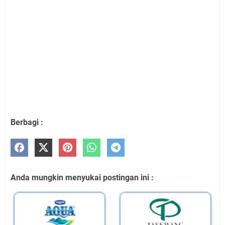
Berbagi :
Anda mungkin menyukai postingan ini :