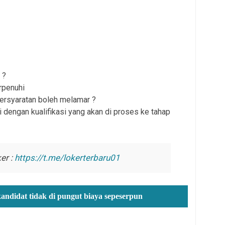
 ?
rpenuhi
persyaratan boleh melamar ?
 dengan kualifikasi yang akan di proses ke tahap
er :
https://t.me/lokerterbaru01
kandidat tidak di pungut biaya sepeserpun