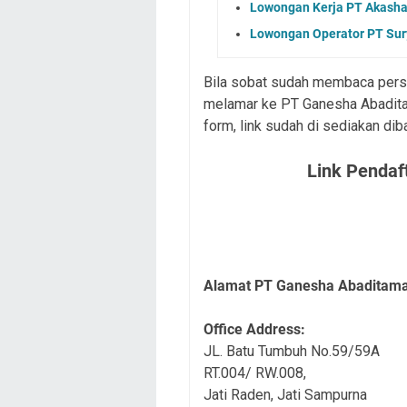
Lowongan Kerja PT Akasha 
Lowongan Operator PT Sury
Bila sobat sudah membaca persy
melamar ke PT Ganesha Abaditam
form, link sudah di sediakan dib
Link Pendaf
Alamat PT Ganesha Abaditam
Office Address:
JL. Batu Tumbuh No.59/59A
RT.004/ RW.008,
Jati Raden, Jati Sampurna