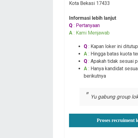
Kota Bekasi 17433
Informasi lebih lanjut
Q
: Pertanyaan
A
: Kami Menjawab
Q
: Kapan loker ini ditutup
A
: Hingga batas kuota te
Q
: Apakah tidak sesuai 
A
: Hanya kandidat sesuai
berikutnya
Yu gabung group lok
Proses recruiment 