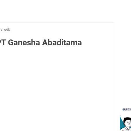
ia web
PT Ganesha Abaditama