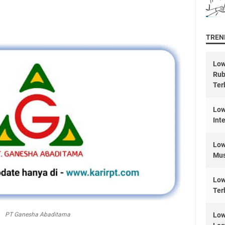
TREND
Low
Rub
Ter
Low
Int
Low
Mus
Low
Ter
PT Ganesha Abaditama
Low