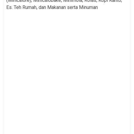
(Minicalore), Minicalobake, Minimola, Rolas, Kopi Kanto,
Es. Teh Rumah, dan Makanan serta Minuman