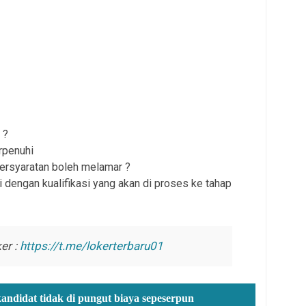
 ?
rpenuhi
persyaratan boleh melamar ?
 dengan kualifikasi yang akan di proses ke tahap
er :
https://t.me/lokerterbaru01
kandidat tidak di pungut biaya sepeserpun