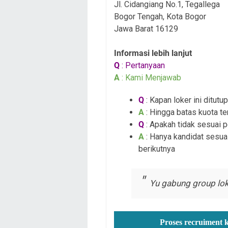
Jl. Cidangiang No.1, Tegallega
Bogor Tengah, Kota Bogor
Jawa Barat 16129
Informasi lebih lanjut
Q
: Pertanyaan
A
: Kami Menjawab
Q
: Kapan loker ini ditutup
A
: Hingga batas kuota te
Q
: Apakah tidak sesuai 
A
: Hanya kandidat sesuai
berikutnya
Yu gabung group lok
Proses recruiment 