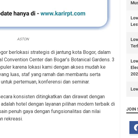
Mus
Low
Les
ASTON
Low
Ter
gor berlokasi strategis di jantung kota Bogor, dalam
onal Convention Center dan Bogar’s Botanical Gardens. 3
Low
puler karena lokasi kami dengan akses mudah ke
Ele
r yang luas, staf yang ramah dan membantu serta
202
r untuk pertemuan, konferensi dan seminar.
Low
ecara konsisten ditingkatkan dan dirawat dengan
 adalah hotel dengan layanan pilihan modern terbaik di
JOIN 
n penuh gaya dengan fungsionalitas dan nilai
n rekreasi.