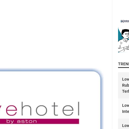
TREND
Low
Rub
Ter
Low
Int
Low