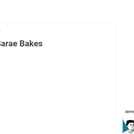
b
Sarae Bakes