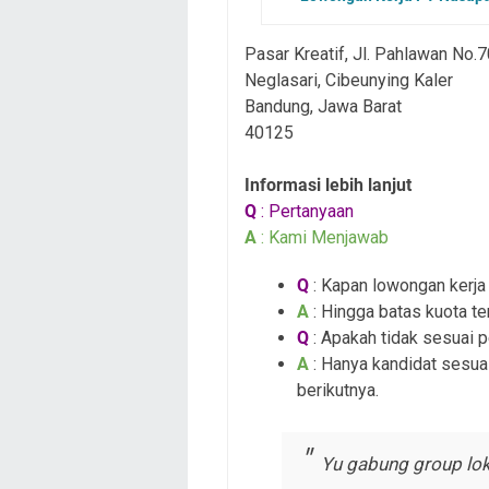
Pasar Kreatif, Jl. Pahlawan No.7
Neglasari, Cibeunying Kaler
Bandung, Jawa Barat
40125
Informasi lebih lanjut
Q
: Pertanyaan
A
: Kami Menjawab
Q
: Kapan lowongan kerja i
A
: Hingga batas kuota te
Q
: Apakah tidak sesuai 
A
: Hanya kandidat sesuai
berikutnya.
Yu gabung group lok