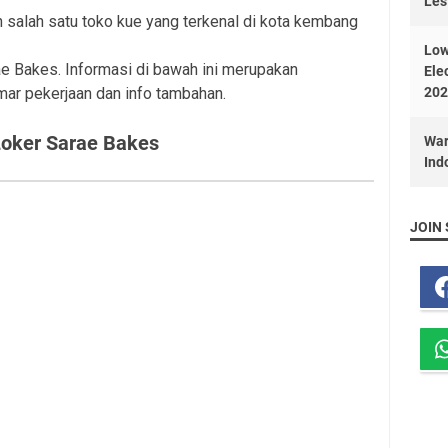
Les
salah satu toko kue yang terkenal di kota kembang
Low
rae Bakes. Informasi di bawah ini merupakan
Ele
mar pekerjaan dan info tambahan.
202
Loker Sarae Bakes
War
Ind
JOIN 