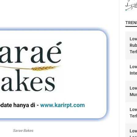
TREND
Low
Rub
Ter
Low
Int
Low
Mus
Low
Ter
Sarae Bakes
Low