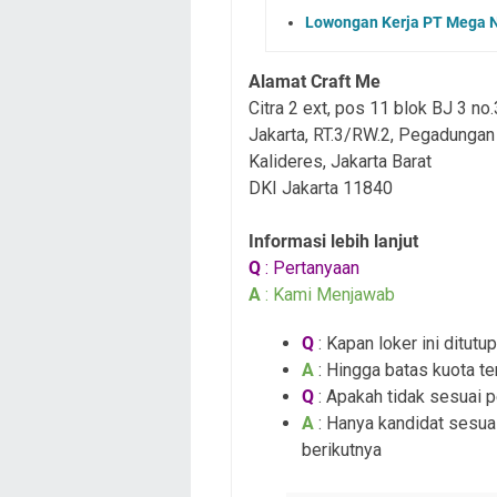
Lowongan Kerja PT Mega N
Alamat Craft Me
Citra 2 ext, pos 11 blok BJ 3 no.
Jakarta, RT.3/RW.2, Pegadungan
Kalideres, Jakarta Barat
DKI Jakarta 11840
Informasi lebih lanjut
Q
: Pertanyaan
A
: Kami Menjawab
Q
: Kapan loker ini ditutup
A
: Hingga batas kuota te
Q
: Apakah tidak sesuai 
A
: Hanya kandidat sesuai
berikutnya