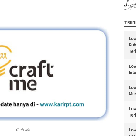
TREND
Low
Rub
Ter
Low
Int
Low
Mus
Low
Ter
Craft Me
Low