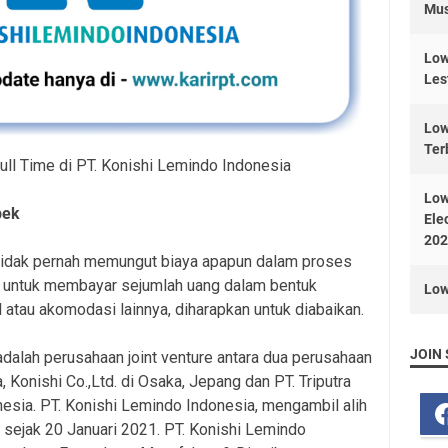
Mus
Low
Les
Low
Ter
ull Time di PT. Konishi Lemindo Indonesia
Low
bek
Ele
202
 tidak pernah memungut biaya apapun dalam proses
a untuk membayar sejumlah uang dalam bentuk
Low
 atau akomodasi lainnya, diharapkan untuk diabaikan.
JOIN 
dalah perusahaan joint venture antara dua perusahaan
 Konishi Co.,Ltd. di Osaka, Jepang dan PT. Triputra
onesia. PT. Konishi Lemindo Indonesia, mengambil alih
 sejak 20 Januari 2021. PT. Konishi Lemindo