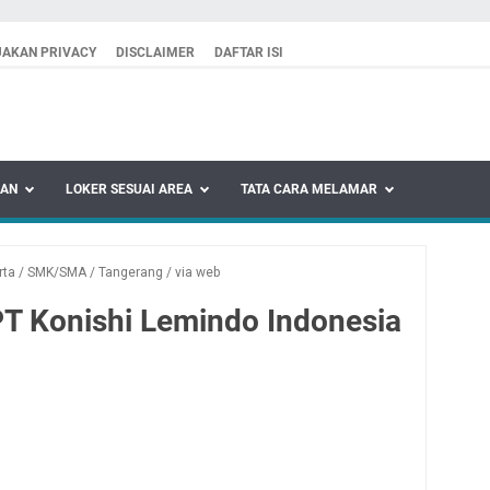
JAKAN PRIVACY
DISCLAIMER
DAFTAR ISI
KAN
LOKER SESUAI AREA
TATA CARA MELAMAR
rta
/
SMK/SMA
/
Tangerang
/
via web
T Konishi Lemindo Indonesia