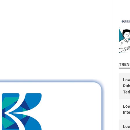
TREND
Low
Rub
Ter
Low
Int
Low