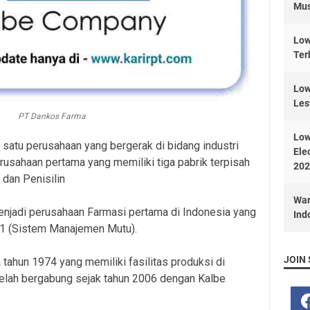
Mus
Low
Ter
Low
Les
PT Dankos Farma
Low
satu perusahaan yang bergerak di bidang industri
Ele
rusahaan pertama yang memiliki tiga pabrik terpisah
202
 dan Penisilin
War
enjadi perusahaan Farmasi pertama di Indonesia yang
Ind
01 (Sistem Manajemen Mutu).
JOIN 
tahun 1974 yang memiliki fasilitas produksi di
telah bergabung sejak tahun 2006 dengan Kalbe