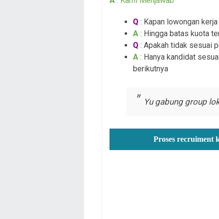
A
: Kami Menjawab
Q
: Kapan lowongan kerja i
A
: Hingga batas kuota te
Q
: Apakah tidak sesuai 
A
: Hanya kandidat sesua
berikutnya
Yu gabung group lok
Proses recruiment 