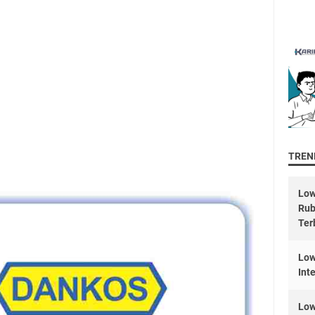
TREND
Low
Rub
Ter
Low
Int
Low