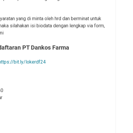
aratan yang di minta oleh hrd dan berminat untuk
ka silahakan isi biodata dengan lengkap via form,
ni
daftaran PT Dankos Farma
https://bit.ly/lokerdf24
40
ur