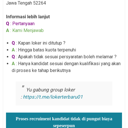
Jawa Tengah 52264
Informasi lebih lanjut
Q
: Pertanyaan
A
: Kami Menjawab
Q
: Kapan loker ini ditutup ?
A
: Hingga batas kuota terpenuhi
Q
: Apakah tidak sesuai persyaratan boleh melamar ?
A
: Hanya kandidat sesuai dengan kualifikasi yang akan
di proses ke tahap berikutnya
Yu gabung group loker
:
https://t.me/lokerterbaru01
Proses recruiment kandidat tidak di pungut biaya
sepeserpun