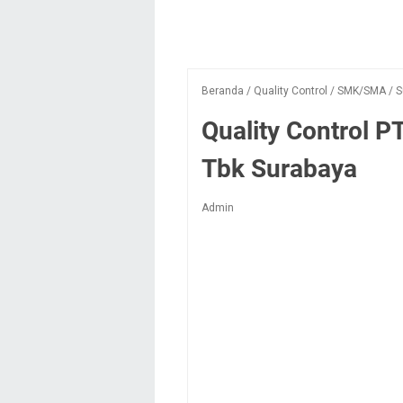
Beranda
/
Quality Control
/
SMK/SMA
/
S
Quality Control P
Tbk Surabaya
Admin