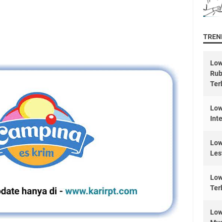
TREND
Low
Rub
Ter
Low
Int
Low
Les
Low
Ter
Low