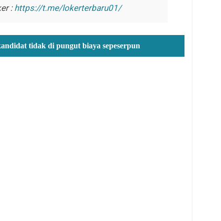
er :
https://t.me/lokerterbaru01/
kandidat tidak di pungut biaya sepeserpun