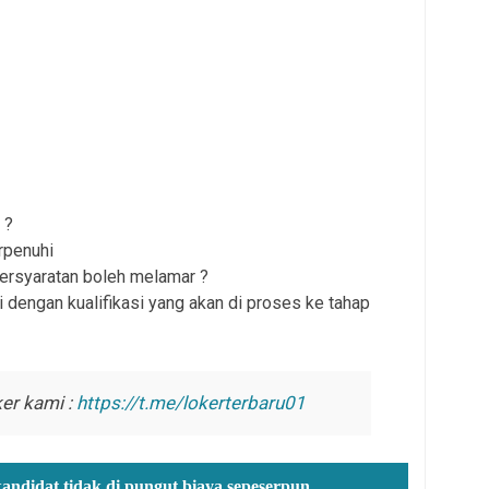
 ?
rpenuhi
persyaratan boleh melamar ?
 dengan kualifikasi yang akan di proses ke tahap
er kami :
https://t.me/lokerterbaru01
kandidat tidak di pungut biaya sepeserpun