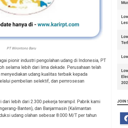
Mus
Low
Les
Low
Ter
PT Wirontono Baru
Low
ai pionir industri pengolahan udang di Indonesia, PT
koh selama lebih dari lima dekade. Perusahaan telah
Low
 menyediakan udang kualitas terbaik kepada
Ele
lalui pembelian selektif, dan pemrosesan
202
i dari lebih dari 2.300 pekerja terampil. Pabrik kami
JOIN 
Tangerang-Banten), dan Banjarmasin (Kalimantan
oduksi udang olahan sebesar 8.000 M/T per tahun