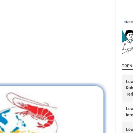
TREND
Low
Rub
Ter
Low
Int
Low