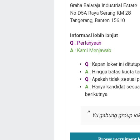
Graha Balaraja Industrial Estate
No D5A Raya Serang KM 28
Tangerang, Banten 15610
Informasi lebih lanjut
Q
: Pertanyaan
A
: Kami Menjawab
Q
: Kapan loker ini ditutup
A
: Hingga batas kuota te
Q
: Apakah tidak sesuai 
A
: Hanya kandidat sesuai
berikutnya
Yu gabung group lok
Proses recruiment 