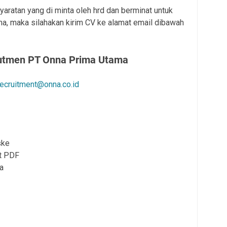
aratan yang di minta oleh hrd dan berminat untuk
, maka silahakan kirim CV ke alamat email dibawah
utmen PT Onna Prima Utama
recruitment@onna.co.id
ske
at PDF
a