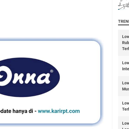
TREND
Low
Rub
Ter
Low
Int
Low
Mus
Low
Ter
Low