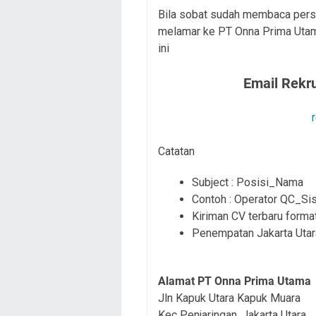
Bila sobat sudah membaca persy
melamar ke PT Onna Prima Utama
ini
Email Rekr
Catatan
Subject : Posisi_Nama
Contoh : Operator QC_Si
Kiriman CV terbaru form
Penempatan Jakarta Utar
Alamat PT Onna Prima Utama
Jln Kapuk Utara Kapuk Muara
Kec Penjaringan, Jakarta Utara