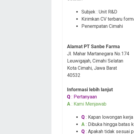
Sub
jek : Unit R&D
Kirimkan CV terbaru for
Penempatan Cimahi
Alamat PT Sanbe Farma
Jl. Mahar Martanegara No.174
Leuwigajah, Cimahi Selatan
Kota Cimahi, Jawa Barat
40532
Informasi lebih lanjut
Q
: Pertanyaan
A
: Kami Menjawab
Q
: Kapan lowongan kerja i
A
: Dibuka hingga batas k
Q
: Apakah tidak sesuai 