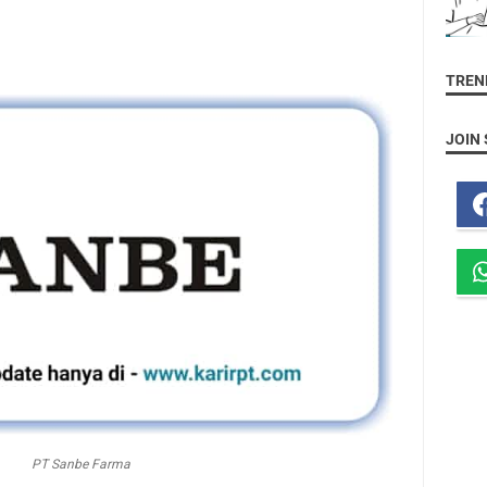
TREND
JOIN 
PT Sanbe Farma