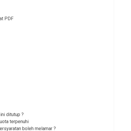
mat PDF
ni ditutup ?
uota terpenuhi
persyaratan boleh melamar ?