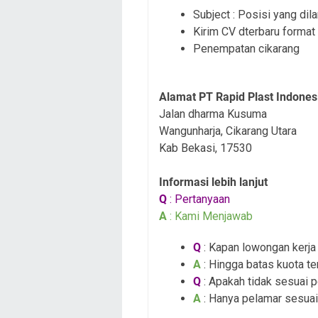
Subject : Posisi yang dil
Kirim CV dterbaru format
Penempatan cikarang
Alamat PT Rapid Plast Indones
Jalan dharma Kusuma
Wangunharja,
Cikarang Utara
Kab Bekasi, 17530
Informasi lebih lanjut
Q
: Pertanyaan
A
: Kami Menjawab
Q
: Kapan lowongan kerja i
A
: Hingga batas kuota te
Q
: Apakah tidak sesuai 
A
: Hanya pelamar sesuai