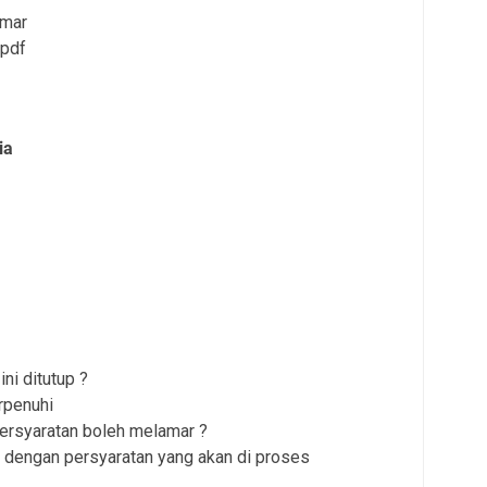
amar
 pdf
ia
ni ditutup ?
rpenuhi
persyaratan boleh melamar ?
 dengan persyaratan yang akan di proses