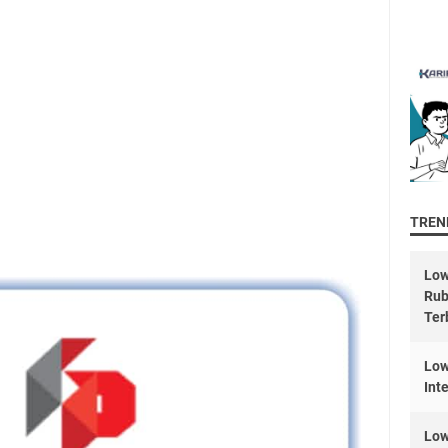
TREND
Low
Rub
Ter
Low
Int
Low