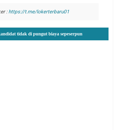
er :
https://t.me/lokerterbaru01
kandidat tidak di pungut biaya sepeserpun