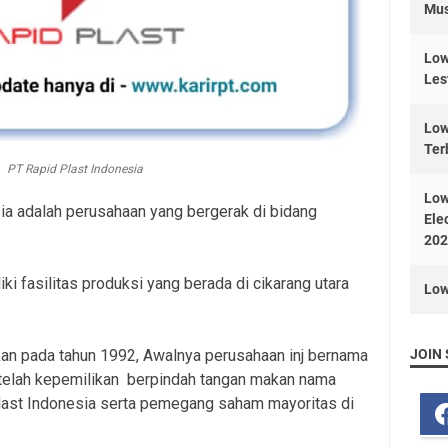
Mus
Low
Les
Low
Ter
PT Rapid Plast Indonesia
Low
ia adalah perusahaan yang bergerak di bidang
Ele
202
i fasilitas produksi yang berada di cikarang utara
Low
kan pada tahun 1992, Awalnya perusahaan inj bernama
JOIN 
etelah kepemilikan berpindah tangan makan nama
last Indonesia serta pemegang saham mayoritas di