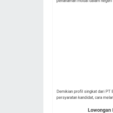
penanaman modal dalam negeri 
Demikian profil singkat dari PT
persyaratan kandidat, cara mela
Lowongan K