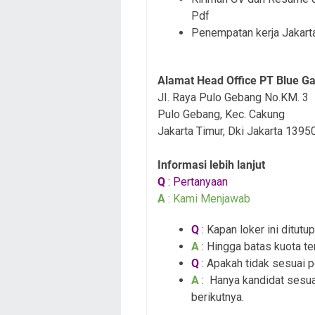
Pdf
Penempatan kerja Jakart
Alamat Head Office PT Blue G
JI. Raya Pulo Gebang No.KM. 3
Pulo Gebang, Kec. Cakung
Jakarta Timur, Dki Jakarta 1395
Informasi lebih lanjut
Q
: Pertanyaan
A
: Kami Menjawab
Q
: Kapan loker ini ditutup
A
: Hingga batas kuota te
Q
: Apakah tidak sesuai 
A
: Hanya kandidat sesua
berikutnya.