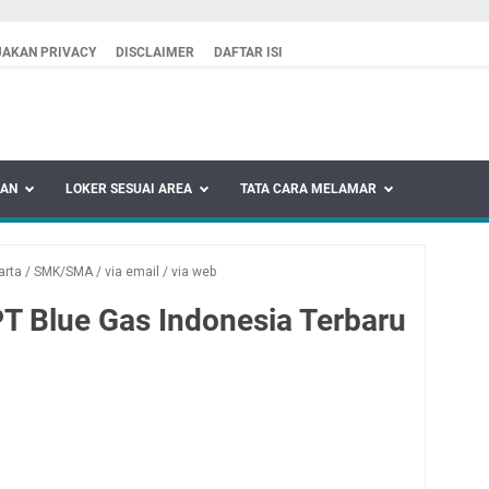
JAKAN PRIVACY
DISCLAIMER
DAFTAR ISI
KAN
LOKER SESUAI AREA
TATA CARA MELAMAR
arta
/
SMK/SMA
/
via email
/
via web
T Blue Gas Indonesia Terbaru