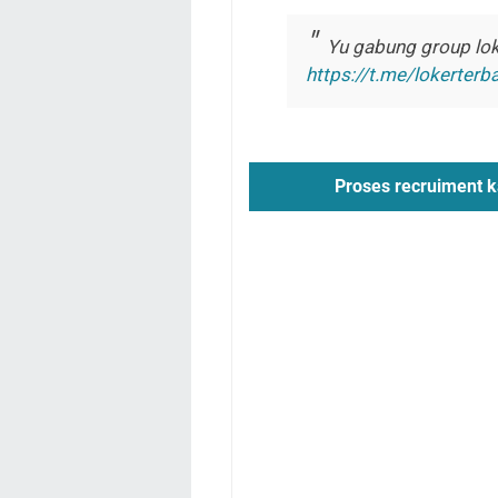
Yu gabung group loke
https://t.me/lokerterb
Proses recruiment k