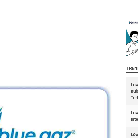
TREND
Low
Rub
Ter
Low
Int
Low