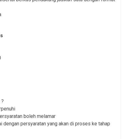
a
as
0
 ?
rpenuhi
persyaratan boleh melamar
i dengan persyaratan yang akan di proses ke tahap