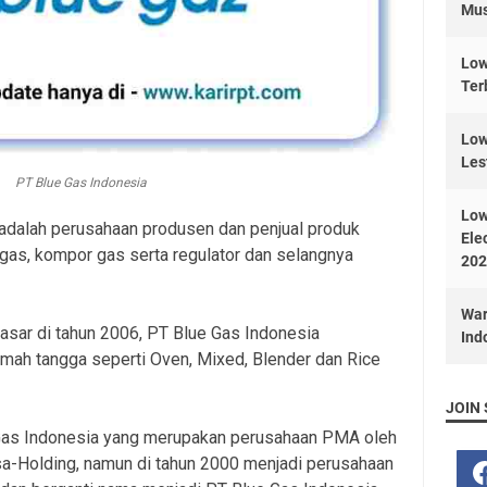
Mus
Low
Ter
Low
Les
PT Blue Gas Indonesia
Low
adalah perusahaan produsen dan penjual produk
Ele
gas, kompor gas serta regulator dan selangnya
202
War
sar di tahun 2006, PT Blue Gas Indonesia
Ind
umah tangga seperti Oven, Mixed, Blender dan Rice
JOIN 
as Indonesia yang merupakan perusahaan PMA oleh
sa-Holding, namun di tahun 2000 menjadi perusahaan