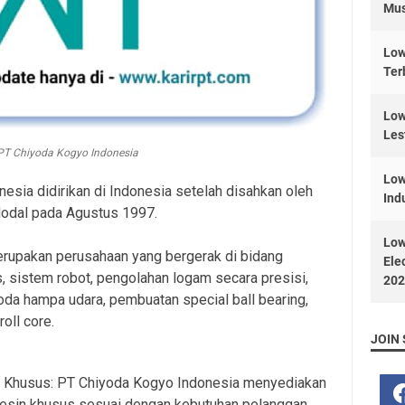
Mus
Low
Ter
Low
Les
PT Chiyoda Kogyo Indonesia
Low
sia didirikan di Indonesia setelah disahkan oleh
Ind
odal pada Agustus 1997.
Low
rupakan perusahaan yang bergerak di bidang
Ele
sistem robot, pengolahan logam secara presisi,
202
a hampa udara, pembuatan special ball bearing,
oll core.
JOIN 
Khusus: PT Chiyoda Kogyo Indonesia menyediakan
sin khusus sesuai dengan kebutuhan pelanggan.