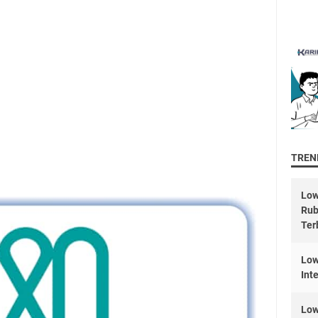
TREND
Low
Rub
Ter
Low
Int
Low