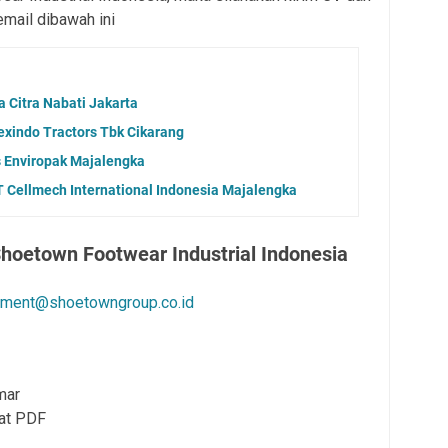
mail dibawah ini
Citra Nabati Jakarta
exindo Tractors Tbk Cikarang
 Enviropak Majalengka
T Cellmech International Indonesia Majalengka
hoetown Footwear Industrial Indonesia
itment@shoetowngroup.co.id
mar
mat PDF