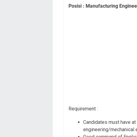
Posisi : Manufacturing Enginee
Requirement :
Candidates must have at l
engineering/mechanical 
Good command of English