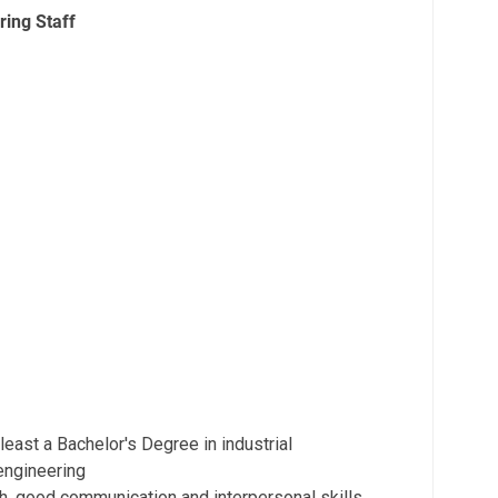
ring Staff
east a Bachelor's Degree in industrial
engineering
, good communication and interpersonal skills