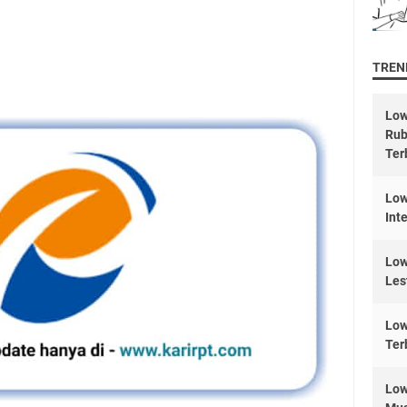
TREND
Low
Rub
Ter
Low
Int
Low
Les
Low
Ter
Low