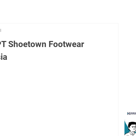
l
PT Shoetown Footwear
ia