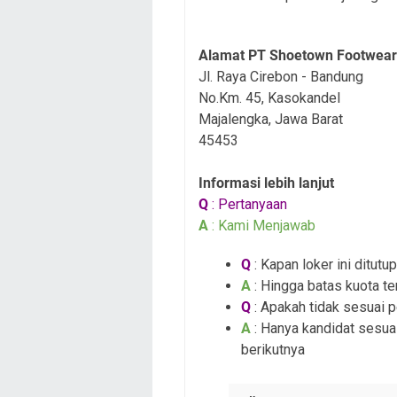
Alamat PT Shoetown Footwear 
Jl. Raya Cirebon - Bandung
No.Km. 45, Kasokandel
Majalengka, Jawa Barat
45453
Informasi lebih lanjut
Q
: Pertanyaan
A
: Kami Menjawab
Q
: Kapan loker ini ditutup
A
: Hingga batas kuota te
Q
: Apakah tidak sesuai 
A
: Hanya kandidat sesuai
berikutnya